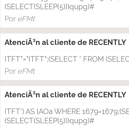
(SELECT(SLEEP(5)))qupg)#
Por
eFMt
AtenciÃ³n al cliente de RECENTLY
ITFT"="ITFT";(SELECT * FROM (SELE
Por
eFMt
AtenciÃ³n al cliente de RECENTLY
ITFT') AS lAOa WHERE 1679=1679;(
(SELECT(SLEEP(5)))qupg)#