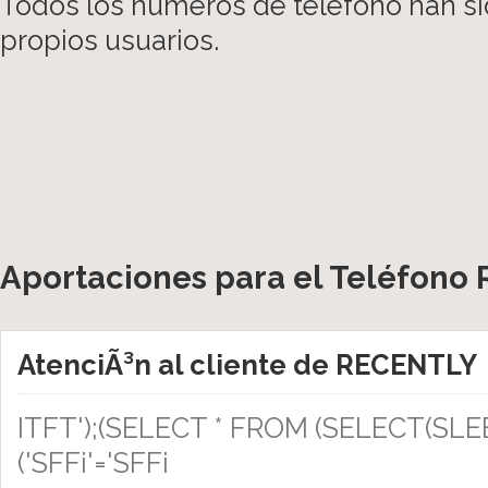
Todos los números de teléfono han si
propios usuarios.
Aportaciones para el Teléfono 
AtenciÃ³n al cliente de RECENTLY
ITFT');(SELECT * FROM (SELECT(SLEE
('SFFi'='SFFi